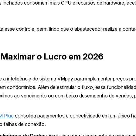
 inchados consomem mais CPU e recursos de hardware, acel
ita esse controle, permitindo que o abastecedor realize a conta
a Maximar o Lucro em 2026
ize a inteligência do sistema VMpay para implementar preços p
em condomínios. Além de estimular o fluxo, essa funcionalid
próximos ao vencimento ou com baixo desempenho de vendas, p
M Plug
consolida pagamentos e conectividade em um único ha
do falhas de conexão.
teligência de Dados:
Exclusiva para o segmento de micromerc