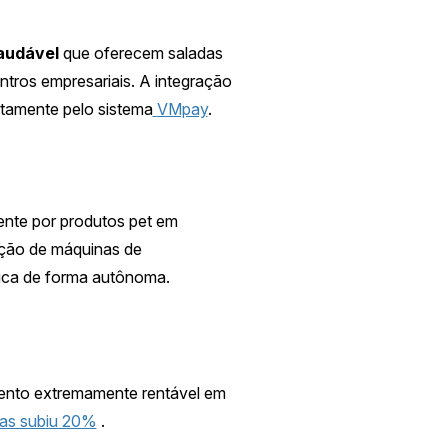
audável
que oferecem saladas
ntros empresariais. A integração
otamente pelo sistema
VMpay
.
ente por produtos pet em
ação de máquinas de
lica de forma autônoma.
ento extremamente rentável em
das subiu 20%
.