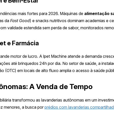
l e Bem-Estar
endências mais fortes para 2026. Máquinas de
alimentação s
 as da
Fast Good
) e snacks nutritivos dominam academias e ce
 com validade estendida sem perda de sabor, monitorados rem
et e Farmácia
rande motor de lucro. A lpet Machine atende a demanda cresc
ções até brinquedos 24h por dia. No setor de saúde, a instal
ão (OTC) em locais de alto fluxo amplia o acesso à saúde púb
tônomas: A Venda de Tempo
liária transformou as lavanderias autônomas em um investim
z menores, a busca por
prédios com lavanderias compartilha