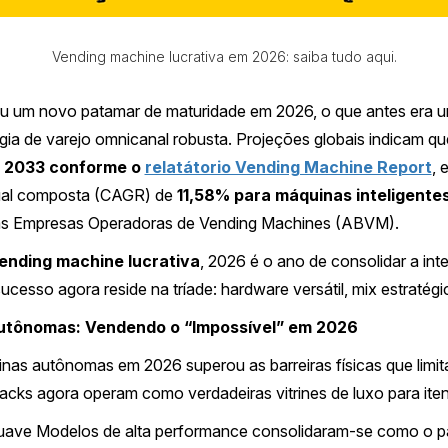
Vending machine lucrativa em 2026: saiba tudo aqui.
iu um novo patamar de maturidade em 2026, o que antes era u
gia de varejo omnicanal robusta. Projeções globais indicam qu
té 2033 conforme o
relatátorio Vending Machine Report
, 
ual composta (CAGR) de
11,58% para máquinas inteligente
das Empresas Operadoras de Vending Machines (ABVM).
ending machine lucrativa
, 2026 é o ano de consolidar a in
cesso agora reside na tríade: hardware versátil, mix estratégi
autônomas: Vendendo o “Impossível” em 2026
nas autônomas em 2026 superou as barreiras físicas que limi
acks agora operam como verdadeiras vitrines de luxo para itens
uave Modelos de alta performance consolidaram-se como o pad