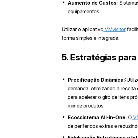
Aumento de Custos:
Sistemas
equipamentos.
Utilizar o aplicativo
VMvisitor
facil
forma simples e integrada.
5. Estratégias par
Precificação Dinâmica:
:Util
demanda, otimizando a receita 
para acelerar o giro de itens 
mix de produtos
Ecossistema All-in-One:
O
V
de periféricos extras e reduzin
Fidelização Estratégica e In