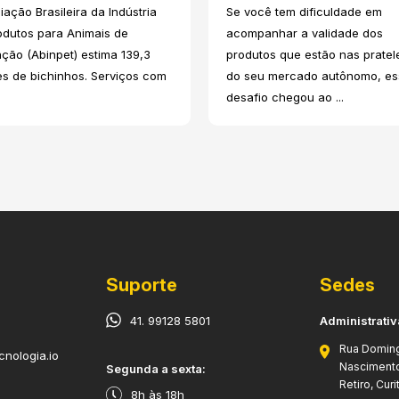
ação Brasileira da Indústria
Se você tem dificuldade em
odutos para Animais de
acompanhar a validade dos
ação (Abinpet) estima 139,3
produtos que estão nas pratel
es de bichinhos. Serviços com
do seu mercado autônomo, es
desafio chegou ao ...
Suporte
Sedes
41. 99128 5801
Administrativ
Rua Domin
nologia.io
Nasciment
​Segunda a sexta:
Retiro, Curi
8h às 18h