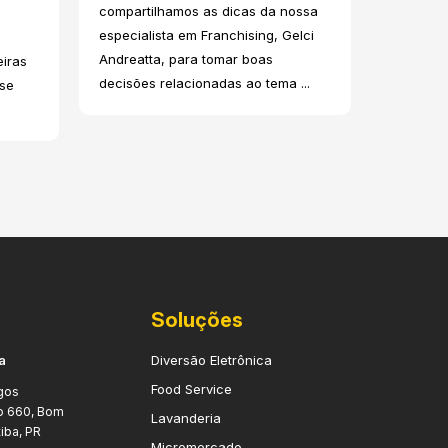
compartilhamos as dicas da nossa
especialista em Franchising, Gelci
Andreatta, para tomar boas
eiras
decisões relacionadas ao tema ...
se
Soluções
a
Diversão Eletrônica
Food Service
gos
o 660, Bom
Lavanderia
tiba, PR
Micromercado