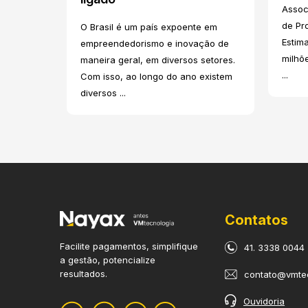
Associ
de Pr
O Brasil é um país expoente em
Estim
empreendedorismo e inovação de
milhõ
maneira geral, em diversos setores.
...
Com isso, ao longo do ano existem
diversos ...
Contatos
Facilite pagamentos, simplifique
41. 3338 0044
a gestão, potencialize
resultados.
contato@vmtec
Ouvidoria